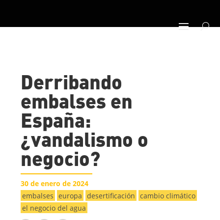
Derribando
embalses en
España:
¿vandalismo o
negocio?
30 de enero de 2024
embalses
europa
desertificación
cambio climático
el negocio del agua