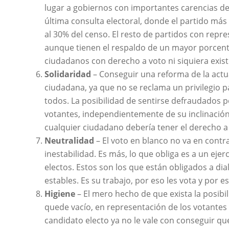
lugar a gobiernos con importantes carencias de
última consulta electoral, donde el partido má
al 30% del censo. El resto de partidos con rep
aunque tienen el respaldo de un mayor porcenta
ciudadanos con derecho a voto ni siquiera existe
Solidaridad
– Conseguir una reforma de la actual
ciudadana, ya que no se reclama un privilegio p
todos. La posibilidad de sentirse defraudados p
votantes, independientemente de su inclinación p
cualquier ciudadano debería tener el derecho a
Neutralidad
– El voto en blanco no va en contra
inestabilidad. Es más, lo que obliga es a un eje
electos. Estos son los que están obligados a d
estables. Es su trabajo, por eso les vota y por e
Higiene
– El mero hecho de que exista la posi
quede vacío, en representación de los votantes 
candidato electo ya no le vale con conseguir que