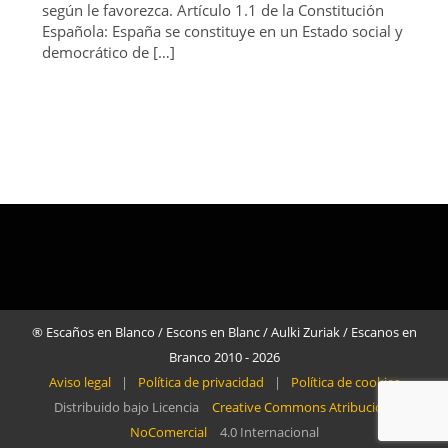
según le favorezca. Artículo 1.1 de la Constitución
Española: España se constituye en un Estado social y
democrático de […]
® Escaños en Blanco / Escons en Blanc / Aulki Zuriak / Escanos en
Branco 2010 - 2026
Aviso legal
|
Política de privacidad
|
Política de cookies
Distribuido bajo Licencia
Creative Commons Atribución-
NoComercial
4.0 Internacional