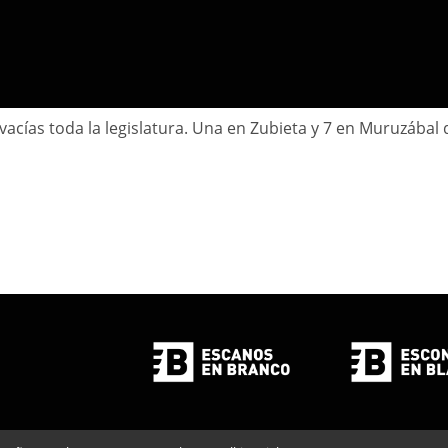
acías toda la legislatura. Una en Zubieta y 7 en Muruzába