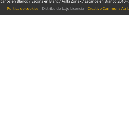
caños en Blanco / Escons en Blanc / Aulki Zuriak / Escanos en Branco 2010 -
|
Política de cookies
Distribuido bajo Licencia
Creative Commons Atri